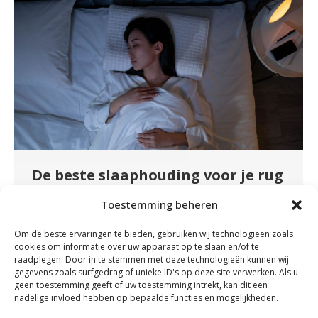
De beste slaaphouding voor je rug
en nek
Toestemming beheren
Nieuws
By
admin
november 16, 2023
Om de beste ervaringen te bieden, gebruiken wij technologieën zoals
Nu veel mensen zo veel mogelijk vanuit huis
cookies om informatie over uw apparaat op te slaan en/of te
werken, wordt er veel aandacht besteed aan de
raadplegen. Door in te stemmen met deze technologieën kunnen wij
gegevens zoals surfgedrag of unieke ID's op deze site verwerken. Als u
juiste werkhouding. Maar sta jij er wel eens bij
geen toestemming geeft of uw toestemming intrekt, kan dit een
stil dat je gemiddeld ongeveer net zo lang
nadelige invloed hebben op bepaalde functies en mogelijkheden.
achter je bureau zit als dat je in je bed ligt? Tijd