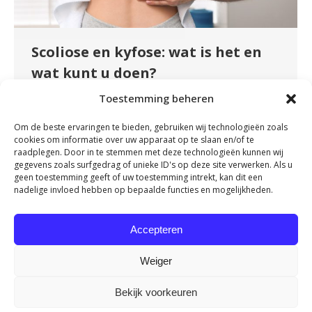
Scoliose en kyfose: wat is het en
wat kunt u doen?
Nieuws
By
fydeevitae
januari 10, 2024
Toestemming beheren
Heeft u weleens het idee dat uw rug niet
Om de beste ervaringen te bieden, gebruiken wij technologieën zoals
helemaal recht staat? Lijkt hij naar links of
cookies om informatie over uw apparaat op te slaan en/of te
rechts af te wijken of heeft u het idee dat u een
raadplegen. Door in te stemmen met deze technologieën kunnen wij
gegevens zoals surfgedrag of unieke ID's op deze site verwerken. Als u
‘bochel’ aan het ontwikkelen bent? En heeft u
geen toestemming geeft of uw toestemming intrekt, kan dit een
daardoor vaak rugpijn, spierpijn of kunt u zich
nadelige invloed hebben op bepaalde functies en mogelijkheden.
minder goed bewegen? Dan is het tijd om de
hulp…
Accepteren
Weiger
Bekijk voorkeuren